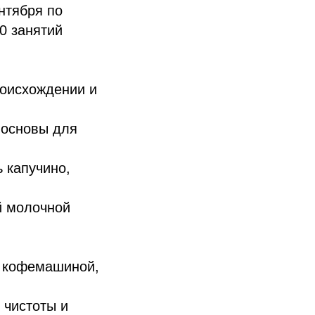
нтября по
20 занятий
роисхождении и
 основы для
 капучино,
й молочной
с кофемашиной,
 чистоты и