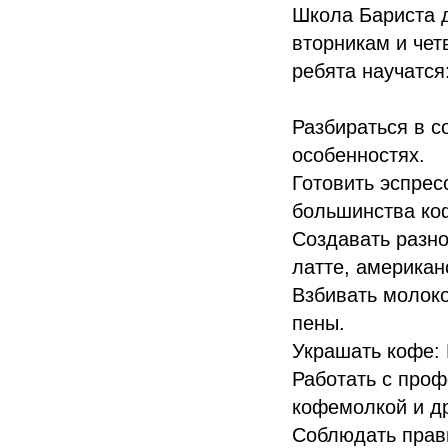
Школа Бариста д
вторникам и чет
ребята научатся
Разбираться в с
особенностях.
Готовить эспрес
большинства ко
Создавать разно
латте, американ
Взбивать молоко
пены.
Украшать кофе: 
Работать с про
кофемолкой и д
Соблюдать прави